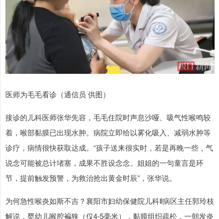
医师为毛毛看诊（通信员 供图）
接诊的儿科医师张华先容，毛毛住院时声息沙哑、吸气性喉鸣较
着，喉部黏膜已出现水肿。病院立即给以雾化吸入、减弱水肿等
诊疗，病情很快获取达成。“孩子送来很实时，若是再晚一些，气
说念可能被总计堵塞，成果不胜设念念。姐姐的一句童言是环
节，提前触发预警，为救治抢出黄金时辰”，张华说。
为何急性喉炎如斯不吉？襄阳市妇幼保健院儿科Ⅱ病区主任郭玲枝
解说，婴幼儿喉腔褊狭（仅4-5毫米），黏膜组织疏松，一朝发炎