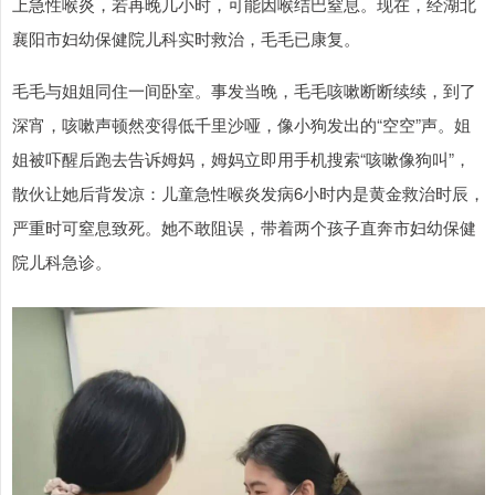
上急性喉炎，若再晚几小时，可能因喉结巴窒息。现在，经湖北
襄阳市妇幼保健院儿科实时救治，毛毛已康复。
毛毛与姐姐同住一间卧室。事发当晚，毛毛咳嗽断断续续，到了
深宵，咳嗽声顿然变得低千里沙哑，像小狗发出的“空空”声。姐
姐被吓醒后跑去告诉姆妈，姆妈立即用手机搜索“咳嗽像狗叫”，
散伙让她后背发凉：儿童急性喉炎发病6小时内是黄金救治时辰，
严重时可窒息致死。她不敢阻误，带着两个孩子直奔市妇幼保健
院儿科急诊。