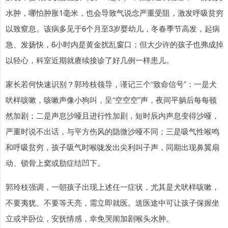
水肿，哪怕肿胀1毫米，也会导致气说念严重受阻，激发呼吸贫穷
以致窒息。该病多见于6个月至3岁婴幼儿，冬春季节高发，起病
急、发扬快，6小时内是黄金扰乱窗口；但大少许的孩子也弗成掉
以轻心，科室近期就赓续接诊了好几例一样患儿。
家长若何快速识别？郭玲枝领导，谨记三个“致命信号”：一是犬
吠样咳嗽，咳嗽声像小狗叫，呈“空空空”声，夜间平躺后每每顿
然加剧；二是声息沙哑且进行性加剧，短时辰内声息变得沙哑，
严重时说不出话，与平方伤风的隐微沙哑不同；三是吸气性喉鸣
和呼吸贫穷，孩子吸气时喉咙发出尖利叫子声，同期出现鼻翼扇
动、锁骨上窝或肋症结凹下。
郭玲枝强调，一朝孩子出现上述任一症状，尤其是犬吠样咳嗽，
不要夷犹、不要等天亮，需立即就医。送医途中可让孩子保握坐
立或半卧位，安抚情感，幸免哭闹加剧喉头水肿。