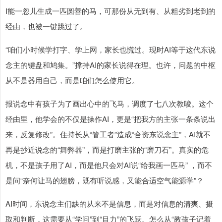
I能一忽儿生成一匹圆善的马，可那份从无到有、从粗劣到老到的
经由，也被一键跳过了。
“咱们小时候学打字、学上网，家长也慌过。现时AI等于这代东说
念主的键盘和鸠集。”撑持AI的家长说得在理。也许，问题的中枢
从不是器用自己，而是咱们怎么使用它。
报说念中有孩子为了画出心中的飞马，调度了七八次教唆。这个
经由里，他学会的不仅是操作AI，更是“把我方的主张一条条说出
来，反复修改”。住持长从“管工者”造成“合资东说念主”，AI就不
再是抄近说念的“舞弊器”，而是打磨主张的“磨刀石”。真实的危
机，不是孩子用了AI，而是他只会对AI说“给我画一匹马” ，而不
是问“奈何让马的翅膀，既有听说感，又能合适空气能源学”？
AI时间，东说念主们缺的从来不是信息，而是对信息的清爽、摄
取和判断，这需要从“学问”到“目力”的飞跃。怎么从“教孩子记着