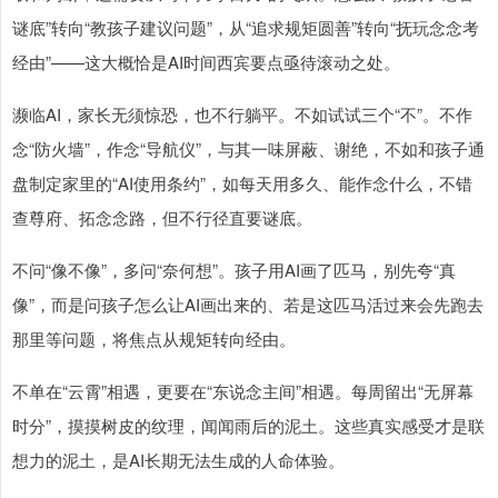
谜底”转向“教孩子建议问题”，从“追求规矩圆善”转向“抚玩念念考
经由”——这大概恰是AI时间西宾要点亟待滚动之处。
濒临AI，家长无须惊恐，也不行躺平。不如试试三个“不”。不作
念“防火墙”，作念“导航仪”，与其一味屏蔽、谢绝，不如和孩子通
盘制定家里的“AI使用条约”，如每天用多久、能作念什么，不错
查尊府、拓念念路，但不行径直要谜底。
不问“像不像”，多问“奈何想”。孩子用AI画了匹马，别先夸“真
像”，而是问孩子怎么让AI画出来的、若是这匹马活过来会先跑去
那里等问题，将焦点从规矩转向经由。
不单在“云霄”相遇，更要在“东说念主间”相遇。每周留出“无屏幕
时分”，摸摸树皮的纹理，闻闻雨后的泥土。这些真实感受才是联
想力的泥土，是AI长期无法生成的人命体验。