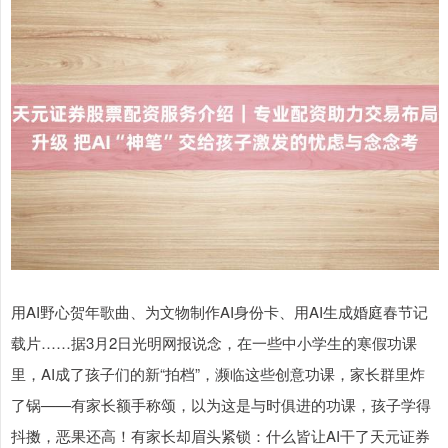
用AI野心贺年歌曲、为文物制作AI身份卡、用AI生成婚庭春节记
载片……据3月2日光明网报说念，在一些中小学生的寒假功课
里，AI成了孩子们的新“拍档”，濒临这些创意功课，家长群里炸
了锅——有家长额手称颂，以为这是与时俱进的功课，孩子学得
抖擞，恶果还高！有家长却眉头紧锁：什么皆让AI干了天元证券