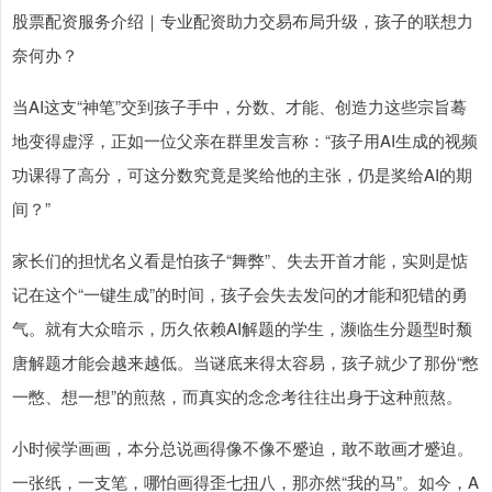
股票配资服务介绍｜专业配资助力交易布局升级，孩子的联想力
奈何办？
当AI这支“神笔”交到孩子手中，分数、才能、创造力这些宗旨蓦
地变得虚浮，正如一位父亲在群里发言称：“孩子用AI生成的视频
功课得了高分，可这分数究竟是奖给他的主张，仍是奖给AI的期
间？”
家长们的担忧名义看是怕孩子“舞弊”、失去开首才能，实则是惦
记在这个“一键生成”的时间，孩子会失去发问的才能和犯错的勇
气。就有大众暗示，历久依赖AI解题的学生，濒临生分题型时颓
唐解题才能会越来越低。当谜底来得太容易，孩子就少了那份“憋
一憋、想一想”的煎熬，而真实的念念考往往出身于这种煎熬。
小时候学画画，本分总说画得像不像不蹙迫，敢不敢画才蹙迫。
一张纸，一支笔，哪怕画得歪七扭八，那亦然“我的马”。如今，A