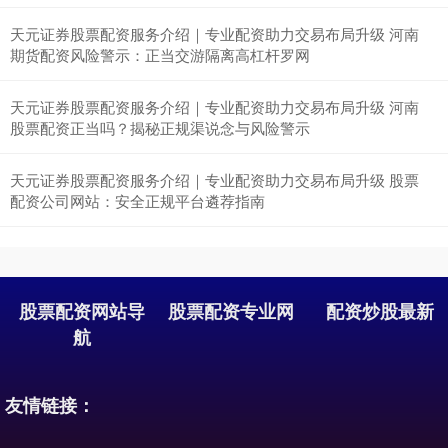
天元证券股票配资服务介绍｜专业配资助力交易布局升级 河南
深证成指
14110.12
-34.08
-0.24%
期货配资风险警示：正当交游隔离高杠杆罗网
天元证券股票配资服务介绍｜专业配资助力交易布局升级 河南
股票配资正当吗？揭秘正规渠说念与风险警示
天元证券股票配资服务介绍｜专业配资助力交易布局升级 股票
配资公司网站：安全正规平台遴荐指南
沪深300
4651.31
-6.85
-0.15%
股票配资网站导
股票配资专业网
配资炒股最新
航
友情链接：