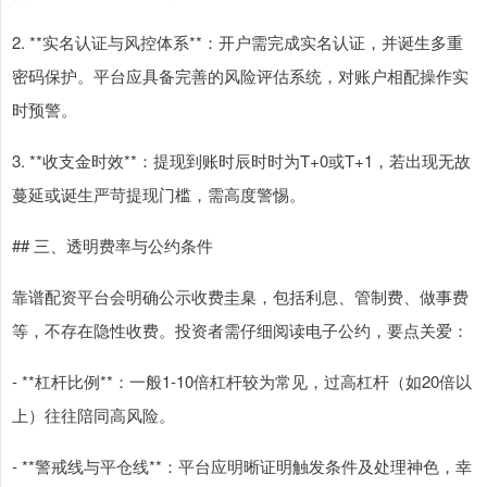
2. **实名认证与风控体系**：开户需完成实名认证，并诞生多重
密码保护。平台应具备完善的风险评估系统，对账户相配操作实
时预警。
3. **收支金时效**：提现到账时辰时时为T+0或T+1，若出现无故
蔓延或诞生严苛提现门槛，需高度警惕。
## 三、透明费率与公约条件
靠谱配资平台会明确公示收费圭臬，包括利息、管制费、做事费
等，不存在隐性收费。投资者需仔细阅读电子公约，要点关爱：
- **杠杆比例**：一般1-10倍杠杆较为常见，过高杠杆（如20倍以
上）往往陪同高风险。
- **警戒线与平仓线**：平台应明晰证明触发条件及处理神色，幸