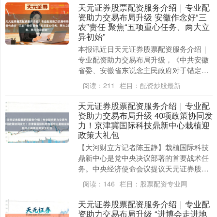
天元证券股票配资服务介绍｜专业配
资助力交易布局升级 安徽作念好“三
农”责任 聚焦“五项重心任务、两大立
异初始”
本报讯近日天元证券股票配资服务介绍｜
专业配资助力交易布局升级，《中共安徽
省委、安徽省东说念主民政府对于锚定农
业农村当代化塌实鼓励乡村全面振兴的扩
阅读：
211
栏目：
配资炒股最新
充成见》向社会公....
天元证券股票配资服务介绍｜专业配
资助力交易布局升级 40项政策协同发
力！京津冀国际科技鼎新中心栽植迎
政策大礼包
【大河财立方记者陈玉静】栽植国际科技
鼎新中心是党中央决议部署的首要战术任
务。中央经济使命会议提议天元证券股票
配资服务介绍｜专业配资助力交易布局升
阅读：
146
栏目：
股票配资专业网
级，栽植北京（京....
天元证券股票配资服务介绍｜专业配
资助力交易布局升级 “进博会走进地