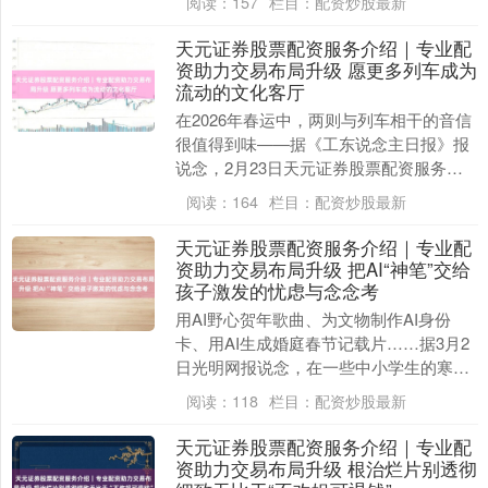
阅读：
157
栏目：
配资炒股最新
在好意思国和以色....
天元证券股票配资服务介绍｜专业配
资助力交易布局升级 愿更多列车成为
流动的文化客厅
在2026年春运中，两则与列车相干的音信
很值得到味——据《工东说念主日报》报
说念，2月23日天元证券股票配资服务介
绍｜专业配资助力交易布局升级，在山西
阅读：
164
栏目：
配资炒股最新
运城开往河....
天元证券股票配资服务介绍｜专业配
资助力交易布局升级 把AI“神笔”交给
孩子激发的忧虑与念念考
用AI野心贺年歌曲、为文物制作AI身份
卡、用AI生成婚庭春节记载片……据3月2
日光明网报说念，在一些中小学生的寒假
功课里，AI成了孩子们的新“拍档”，濒临
阅读：
118
栏目：
配资炒股最新
这些创....
天元证券股票配资服务介绍｜专业配
资助力交易布局升级 根治烂片别透彻