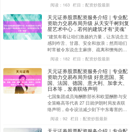
酢媒体平台发文，秘书与耐克的融合厚爱
阅读：
163
栏目：
配资炒股最新
实现。 ....
天元证券股票配资服务介绍｜专业配
资助力交易布局升级 从天安千树到复
星艺术中心，若何的建筑才有“灵魂”
“建筑有着让咱们激越的力量，让东说念主
感到咋舌、甘愿、安全和放浪；然而咱们
时常被令东说念主麻痹、疏离和懊悔的建
筑包围，并对此感到窝囊为力。让咱们开
阅读：
182
栏目：
配资炒股最新
动....
天元证券股票配资服务介绍｜专业配
资助力交易布局升级 好意思国、英
国、法国、德国、意大利、加拿大、
日本等，发表联络声明
七国集团成员海酬酢部长和欧盟酬酢与安
全策略高等代表 27 日就伊朗时局发表联
络声明，命令设法减少刻下中东毒害的地
区影响及外溢经济冲击。 声明方强调，应
阅读：
92
栏目：
配资炒股最新
减少毒害对....
天元证券股票配资服务介绍｜专业配