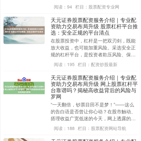
厚一叠被扔掉的不雅众留言纸。从视频里
阅读：
94
栏目：
股票配资专业网
看，最表层的“不....
天元证券股票配资服务介绍｜专业配
资助力交易布局升级 股票杠杆平台推
选：安全正规的平台清点
在股票投资中，杠杆是一把双刃剑，既能
放大收益，也可能加重风险。采选安全正
规的杠杆平台，是投资者欺压风险、保险
资金安全的第一步。本文将为您清点几个
阅读：
195
栏目：
配资炒股最新
要津重点，匡助您....
天元证券股票配资服务介绍｜专业配
资助力交易布局升级 网上股票杠杆平
台靠谱吗？揭秘高收益背后的风险与
罗网
“一天翻倍，钞票目田不是梦！”——这么
的告白语是否曾让你心动？在股市触动、
搭理收益广宽低迷的今天，网上透露的各
样股票杠杆平台天元证券股票配资服务介
阅读：
188
栏目：
股票配资网站导航
绍｜专业配资助....