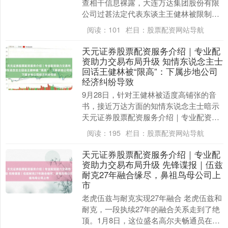
查相干信息裸露，大连万达集团股份有限
公司过甚法定代表东谈主王健林被限制高
破钞。 关联案件审理经由裸露，此前大连
阅读：
101
栏目：
股票配资网站导航
万达集团、万....
天元证券股票配资服务介绍｜专业配
资助力交易布局升级 知情东说念主士
回话王健林被“限高”：下属步地公司
经济纠纷导致
9月28日，针对王健林被适度高铺张的音
书，接近万达方面的知情东说念主士暗示
天元证券股票配资服务介绍｜专业配资助
力交易布局升级，这次是由于万达下属步
阅读：
195
栏目：
股票配资网站导航
地公司经济纠纷....
天元证券股票配资服务介绍｜专业配
资助力交易布局升级 先锋谍报｜伍兹
耐克27年融合缘尽，鼻祖鸟母公司上
市
老虎伍兹与耐克实现27年融合 老虎伍兹和
耐克，一段执续27年的融合关系走到了绝
顶。1月8日，这位盛名高尔夫畅通员在酬