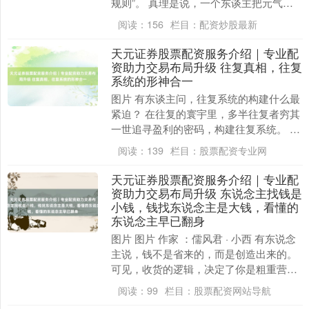
规则”。 真理是说，一个东谈主把元气心
灵插足到一个领域，恒久坚捏，利益就如
阅读：
156
栏目：
配资炒股最新
滚雪球不异增....
天元证券股票配资服务介绍｜专业配
资助力交易布局升级 往复真相，往复
系统的形神合一
图片 有东谈主问，往复系统的构建什么最
紧迫？ 在往复的寰宇里，多半往复者穷其
一世追寻盈利的密码，构建往复系统。 关
系词，着实超卓的往复系统，需达到“形神
阅读：
139
栏目：
股票配资专业网
合一”之....
天元证券股票配资服务介绍｜专业配
资助力交易布局升级 东说念主找钱是
小钱，钱找东说念主是大钱，看懂的
东说念主早已翻身
图片 图片 作家 ：儒风君 · 小西 有东说念
主说，钱不是省来的，而是创造出来的。
可见，收货的逻辑，决定了你是粗重营
生，还是简单致富。 庸俗东说念主拚命追
阅读：
99
栏目：
股票配资网站导航
着钱....