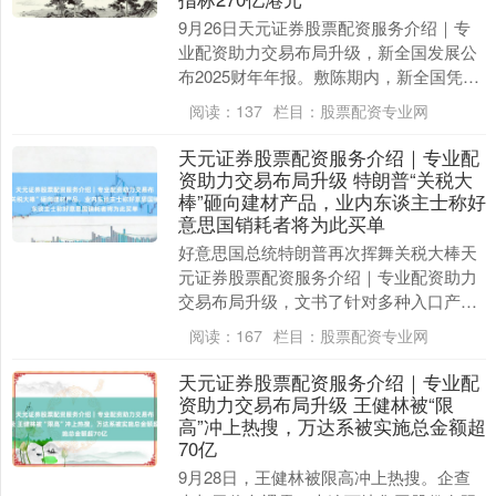
9月26日天元证券股票配资服务介绍｜专
业配资助力交易布局升级，新全国发展公
布2025财年年报。敷陈期内，新全国凭借
清亮的计谋举措与高效的实行力，罢了业
阅读：
137
栏目：
股票配资专业网
务持重发展....
天元证券股票配资服务介绍｜专业配
资助力交易布局升级 特朗普“关税大
棒”砸向建材产品，业内东谈主士称好
意思国销耗者将为此买单
好意思国总统特朗普再次挥舞关税大棒天
元证券股票配资服务介绍｜专业配资助力
交易布局升级，文书了针对多种入口产品
的关税举措，这是其升级专家买卖弥留地
阅读：
167
栏目：
股票配资专业网
点的最新行径。 ....
天元证券股票配资服务介绍｜专业配
资助力交易布局升级 王健林被“限
高”冲上热搜，万达系被实施总金额超
70亿
9月28日，王健林被限高冲上热搜。企查