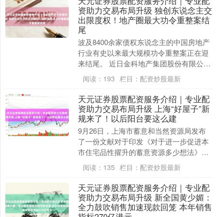
天元证券股票配资服务介绍｜专业配
资助力交易布局升级 独创东说念主交
出限度权！地产圈最大功令重整案结
尾
波及8400余家债权东说念主的中国房地产
行业有史以来最大规模功令重整案正在迎
来结尾。 近日金科地产集团股份有限公司
（原简称金科股份，现称*ST金科，
阅读：
193
栏目：
配资炒股最新
000656....
天元证券股票配资服务介绍｜专业配
资助力交易布局升级 上海“好屋子”新
规来了！以后阳台要这么建
9月26日，上海市蓄意和当然资源局发布
了一份文献对于印发《对于进一步促进本
市住宅品性擢升的蓄意资源多少想法》的
告知（以下简称想法），这意味着翌日上
阅读：
135
栏目：
配资炒股最新
海的好屋子开垦....
天元证券股票配资服务介绍｜专业配
资助力交易布局升级 新全国黄少媚：
全力鼓吹销售加速现款回笼 本年销售
指标270亿港元