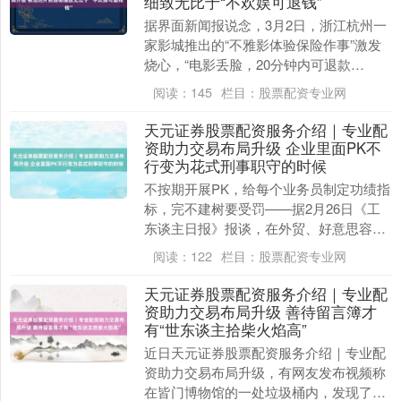
细致无比于“不欢娱可退钱”
据界面新闻报说念，3月2日，浙江杭州一
家影城推出的“不雅影体验保险作事”激发
烧心，“电影丢脸，20分钟内可退款
40%”等话题登上热搜。该影城责任主说念
阅读：
145
栏目：
股票配资专业网
主员示意，....
天元证券股票配资服务介绍｜专业配
资助力交易布局升级 企业里面PK不
行变为花式刑事职守的时候
不按期开展PK，给每个业务员制定功绩指
标，完不建树要受罚——据2月26日《工
东谈主日报》报谈，在外贸、好意思容、
好意思发等行业，一些企业热衷于本质里
阅读：
122
栏目：
股票配资专业网
面PK轨制，....
天元证券股票配资服务介绍｜专业配
资助力交易布局升级 善待留言簿才
有“世东谈主拾柴火焰高”
近日天元证券股票配资服务介绍｜专业配
资助力交易布局升级，有网友发布视频称
在皆门博物馆的一处垃圾桶内，发现了厚