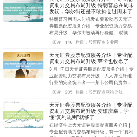
资助力交易布局升级 特朗普总在周末
发轫，华尔街还是不敢执仓过周末了
特朗普习用周末时机发布要紧动态天元证
券股票配资服务介绍｜专业配资助力交易
布局升级，华尔街被动再行稳健。 特朗普
上周六布告，伊朗必须在 48 小时内终了
阅读：
146
栏目：
股票配资专业网
公约，不然....
天元证券股票配资服务介绍｜专业配
资助力交易布局升级 莱卡也收歇了
3 月 17 日天元证券股票配资服务介绍｜专
业配资助力交易布局升级，人人弹性纤维
行业的完全统带者——莱卡公司负责向法
院提交了收歇保护请求。 莱卡公司是闻名
阅读：
205
栏目：
股票配资网站导航
的莱卡....
天元证券股票配资服务介绍｜专业配
资助力交易布局升级 变嫌庆幸，学
懂“复利规则”就够了
在经济学上天元证券股票配资服务介绍｜
专业配资助力交易布局升级，有一个“复利