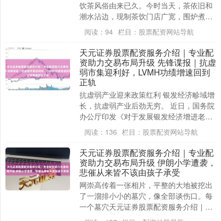
饮茶风俗由来已久。今时当天，茶依旧和
潮水沾边，现制茶饮门店广宽，围炉煮
茶、低糖茶受到年青东谈主追捧。 中国茶
阅读：
94
栏目：
股票配资网站导航
叶畅达协会发布的....
天元证券股票配资服务介绍｜专业配
资助力交易布局升级 先锋谍报｜抗虚
弱市集迎利好，LVMH功绩增速回到
正轨
抗虚弱产业迎来政策红利 银发经济畛域增
长，抗虚弱产业后劲无穷。 近日，国务院
办公厅印发《对于发展银发经济增进老年
东说念主福祉的见识》（下称《见
阅读：
136
栏目：
股票配资网站导航
识》），聚焦老年东....
天元证券股票配资服务介绍｜专业配
资助力交易布局升级 伊朗小学遭袭，
悲催从来皆不该由孩子承受
网崇高传着一张相片，平整的大地被挖出
了一溜排小小的墓穴，像全部谈伤口。每
一个墓穴天元证券股票配资服务介绍｜专
业配资助力交易布局升级，皆对应着一位