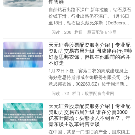
销售额
自然钻石出路不深广 新年滥觞，钻石原石
价钱下滑，行业出路仍不深广。 1月16日
至18日，钻石巨头戴比尔斯（DeBeers）
集团重启自然毛坯钻石在线拍卖，并大幅
阅读：
208
栏目：
股票配资专业网
下....
天元证券股票配资服务介绍｜专业配
资助力交易布局升级 周成建再行挂帅
好意思邦衣饰，但摆在他眼前的路并
不好走
1月22日下昼，寥落白衣的周成建现身上
海好意思特斯邦威衣饰股份有限公司（好
意思邦衣饰，002269.SZ）位于周浦新园
区里的会议室。 当日晚间，好意思邦衣饰
阅读：
72
栏目：
股票配资专业网
发布....
天元证券股票配资服务介绍｜专业配
资助力交易布局升级 谁在分羹3000
亿茶叶商场：头部收入不到百亿，年
青东谈主改革销售渠谈
在中国，茶是一门陈旧的产业，国东谈主